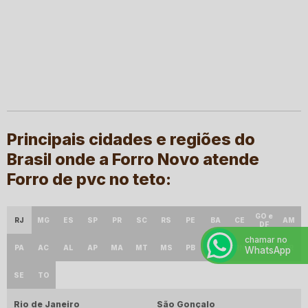
Principais cidades e regiões do
Brasil onde a Forro Novo atende
Forro de pvc no teto:
GO e
RJ
MG
ES
SP
PR
SC
RS
PE
BA
CE
AM
DF
chamar no
PA
AC
AL
AP
MA
MT
MS
PB
PI
RN
RO
RR
WhatsApp
SE
TO
Rio de Janeiro
São Gonçalo