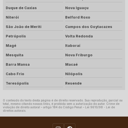
Duque de Caxias
Nova Iguaçu
Niterói
Belford Roxo
São João de Meriti
Campos dos Goytacazes
Petrópolis
Volta Redonda
Magé
Itaboraí
Mesquita
Nova Friburgo
Barra Mansa
Macaé
Cabo Frio
Nilópolis
Teresópolis
Resende
O conteúdo do texto desta página é de direito reservado. Sua reprodução, parcial ou
total, mesmo citando nossos links, é proibida sem a autorização do autor. Crime de
violação de direito autoral – artigo 184 do Código Penal –
Lei 9610/98 - Lei de
direitos autorais
.