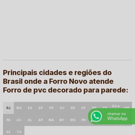
Principais cidades e regiões do
Brasil onde a Forro Novo atende
Forro de pvc decorado para parede:
GO e
RJ
MG
ES
SP
PR
SC
RS
PE
BA
CE
AM
DF
chamar no
WhatsApp
PA
AC
AL
AP
MA
MT
MS
PB
PI
RN
RO
RR
SE
TO